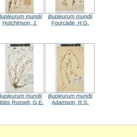
Bupleurum mundii
Bupleurum mundii
Hutchinson, J.
Fourcade, H.G.
Bupleurum mundii
Bupleurum mundii
ibbs Russell, G.E.
Adamson, R.S.