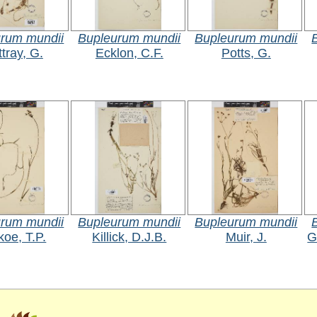
rum mundii
Bupleurum mundii
Bupleurum mundii
tray, G.
Ecklon, C.F.
Potts, G.
rum mundii
Bupleurum mundii
Bupleurum mundii
koe, T.P.
Killick, D.J.B.
Muir, J.
G