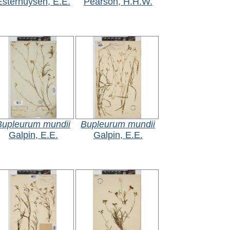
Esterhuysen, E.E.
Pearson, H.H.W.
Bupleurum mundii
Bupleurum mundii
Galpin, E.E.
Galpin, E.E.