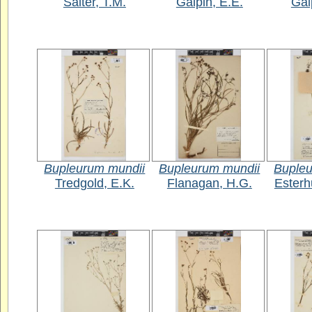
Salter, T.M.
Galpin, E.E.
Gal
Bupleurum mundii
Bupleurum mundii
Bupleu
Tredgold, E.K.
Flanagan, H.G.
Esterh