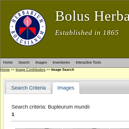
Bolus Herb
Established in 1865
Home
Search
Images
Inventories
Interactive Tools
Home
>>
Image Contributors
>>
Image Search
Search Criteria
Images
Search criteria: Bupleurum mundii
1