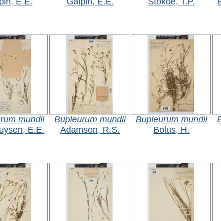
pin, E.E.
Galpin, E.E.
Stokoe, T.P.
rum mundii
Bupleurum mundii
Bupleurum mundii
uysen, E.E.
Adamson, R.S.
Bolus, H.