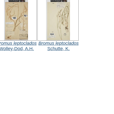
romus leptoclados
Bromus leptoclados
Wolley-Dod, A.H.
Schutte, K.